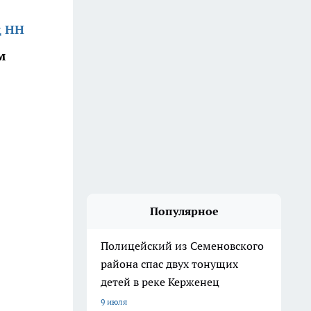
д НН
м
Популярное
Полицейский из Семеновского
района спас двух тонущих
детей в реке Керженец
9 июля