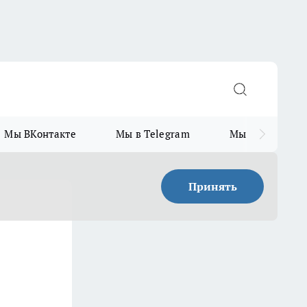
Мы ВКонтакте
Мы в Telegram
Мы в MAX
Принять