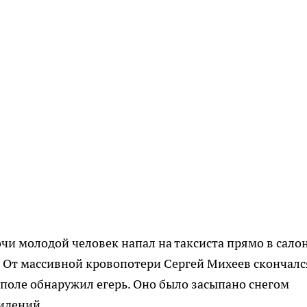
очи молодой человек напал на таксиста прямо в сало
. От массивной кровопотери Сергей Михеев скончалс
в поле обнаружил егерь. Оно было засыпано снегом
идений.