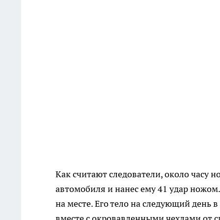
Как считают следователи, около часу н
автомобиля и нанес ему 41 удар ножом
на месте. Его тело на следующий день 
вместе с окровавленными чехлами от с