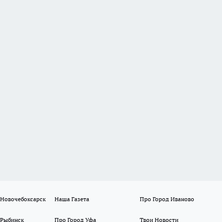
 Новочебоксарск
Наша Газета
Про Город Иваново
 Рыбинск
Про Город Уфа
Твои Новости