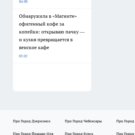
04:09
Обнаружила в «Магните»
офигенный кофе за
копейки: открываю пачку —
и кухня превращается в
венское кафе
03:02
Про Город Дзержинск
Про Город Чебоксары
Про Город
Про Город Йошкар-Ола
Про Город Курск
Про Город