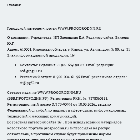
Главная
Городской интернет-портал WWW.PROGORODNN.RU
О компании: Учредитель: ИП Звеняцкая Е.А. Редактор сайта: Бакаева
Ю.Г.
Адрес: 610001, Кировская область, г. Киров, ул. Азина, дом № 80, кв. 31
Знак информационной продукции: 16+
Контакты: Редакция: 8-927-669-90-87 Email редакции:
red@pg52.ru
Рекламный отдел: 8-920-004-61-95 Email рекламного отдела:
st@pg52.ru
Сетевое издание WWW.PROGORODNN.RU
(ВВВ.ПРОГОРОДНН.РУ). Регистрация РКН: №: 7378360181.
Регистрационный номер ЭЛ 77-90994 от 10.03.2026., выдано
Федеральной службой по надзору в сфере связи, информационных
технологий и массовых коммуникаций.
Возрастная категория сайта 16+. При использовании материалов
новостного портала progorodnn.ru гиперссылка на ресурс
обязательна
,
в противном случае будут применены нормы
законодательства РФ об авторских и смежных правах.