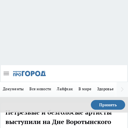
Документы
Все новости
Лайфхак
В мире
Здоровье
Зака
Принять
Нетрезвые и безголосые артисты
выступили на Дне Воротынского