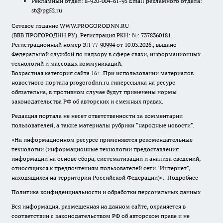
Рекламный отдел: 8-920-004-61-95 Email рекламного отдела:
st@pg52.ru
Сетевое издание WWW.PROGORODNN.RU
(ВВВ.ПРОГОРОДНН.РУ). Регистрация РКН: №: 7378360181.
Регистрационный номер ЭЛ 77-90994 от 10.03.2026., выдано
Федеральной службой по надзору в сфере связи, информационных
технологий и массовых коммуникаций.
Возрастная категория сайта 16+. При использовании материалов
новостного портала progorodnn.ru гиперссылка на ресурс
обязательна
,
в противном случае будут применены нормы
законодательства РФ об авторских и смежных правах.
Редакция портала не несет ответственности за комментарии
пользователей, а также материалы рубрики "народные новости".
«На информационном ресурсе применяются рекомендательные
технологии (информационные технологии предоставления
информации на основе сбора, систематизации и анализа сведений,
относящихся к предпочтениям пользователей сети "Интернет",
находящихся на территории Российской Федерации)».
Подробнее
Политика конфиденциальности и обработки персональных данных
Вся информация, размещенная на данном сайте, охраняется в
соответствии с законодательством РФ об авторском праве и не