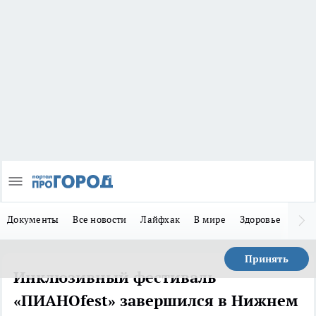
Документы
Все новости
Лайфхак
В мире
Здоровье
Зака
Принять
Инклюзивный фестиваль
«ПИАНОfest» завершился в Нижнем