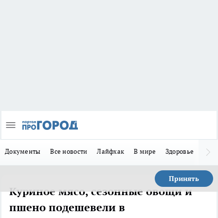
Документы
Все новости
Лайфхак
В мире
Здоровье
Зака
Принять
Куриное мясо, сезонные овощи и
пшено подешевели в