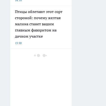
14:19
Птицы облетают этот сорт
стороной: почему желтая
малина станет вашим
главным фаворитом на
дачном участке
13:50
Шашлычники из Баку
обходятся без уксуса: один
фрукт из холодильника
делает мясо мягким за 15
минут
13:38
Университет Лобачевского
подвел итоги зачисления