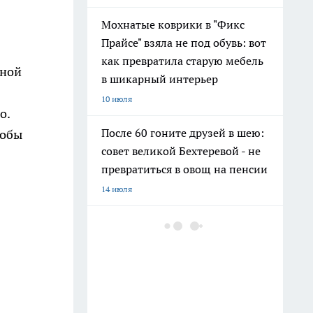
Мохнатые коврики в "Фикс
Прайсе" взяла не под обувь: вот
как превратила старую мебель
нной
в шикарный интерьер
10 июля
о.
После 60 гоните друзей в шею:
кобы
совет великой Бехтеревой - не
превратиться в овощ на пенсии
14 июля
Шоколад, достойный короны:
любимый десерт Елизаветы II
по простому рецепту из
Букингемского дворца
16 июля