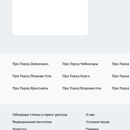
ликероводочного завода
годами получала "откаты" от
поставщиков
06:32
Про Город Дзержинск
Про Город Чебоксары
Про Город
Про Город Йошкар-Ола
Про Город Курск
Про Город
Про Город Ярославль
Про Город Владивосток
Про Город
Обзорные статьи и пресс-релизы
О нас
Редакционная политика
Условия труда
Новости
Главная