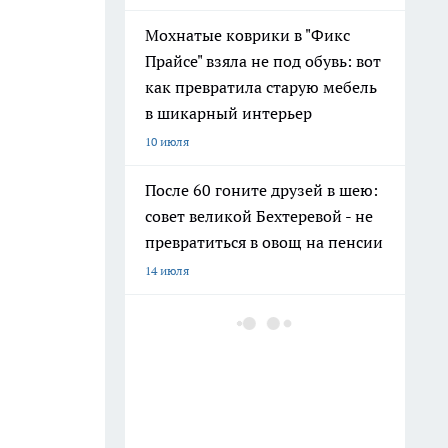
Мохнатые коврики в "Фикс
Прайсе" взяла не под обувь: вот
как превратила старую мебель
в шикарный интерьер
10 июля
После 60 гоните друзей в шею:
совет великой Бехтеревой - не
превратиться в овощ на пенсии
14 июля
Гигант с нежной душой: как
создать белоснежную стену
цветов, от которой
невозможно отвести взгляд
13 июля