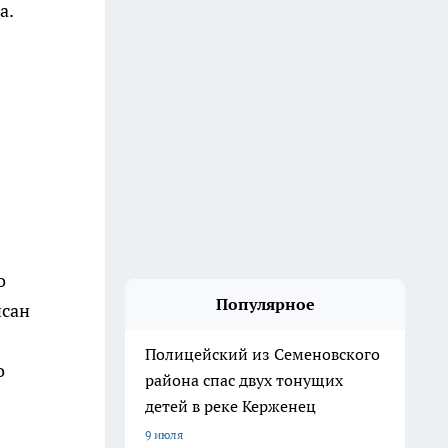
а.
о
Популярное
исан
Полицейский из Семеновского
о
района спас двух тонущих
.
детей в реке Керженец
9 июля