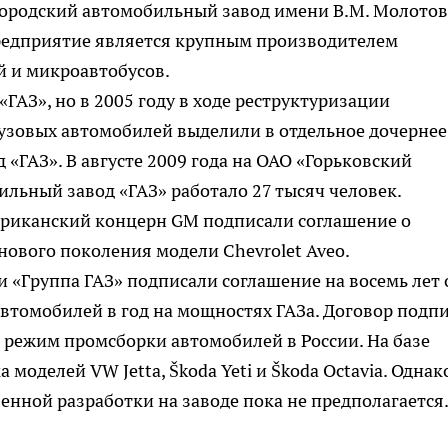
городский автомобильный завод имени В.М. Молотов
редприятие является крупным производителем
й и микроавтобусов.
«ГАЗ», но в 2005 году в ходе реструктуризации
рузовых автомобилей выделили в отдельное дочернее
ГАЗ». В августе 2009 года на ОАО «Горьковский
льный завод «ГАЗ» работало 27 тысяч человек.
мериканский концерн GM подписали соглашение о
нового поколения модели Chevrolet Aveo.
 и «Группа ГАЗ» подписали cоглашение на восемь лет 
автомобилей в год на мощностях ГАЗа. Договор подп
й режим промсборки автомобилей в России. На базе
 моделей VW Jetta, Škoda Yeti и Škoda Octavia. Однак
енной разработки на заводе пока не предполагается