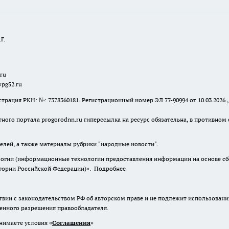
Г.
.ru
@pg52.ru
я РКН: №: 7378360181. Регистрационный номер ЭЛ 77-90994 от 10.03.2026., 
тного портала progorodnn.ru гиперссылка на ресурс обязательна
,
в противном 
елей, а также материалы рубрики "народные новости".
гии (информационные технологии предоставления информации на основе сбор
итории Российской Федерации)».
Подробнее
твии с законодательством РФ об авторском праве и не подлежит использовани
менного разрешения правообладателя.
нимаете условия «
Cоглашения
»