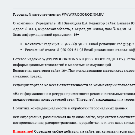
Городской интернет-портал WWW.PROGORODNN.RU
О компании: Учредитель: ИП Звеняцкая Е.А. Редактор сайта: Бакаева Ю.
Адрес: 610001, Кировская область, г. Киров, ул. Азина, дом № 80, кв. 31
Знак информационной продукции: 16+
Контакты: Редакция: 8-927-669-90-87 Email редакции: red@pg52
Рекламный отдел: 8-920-004-61-95 Email рекламного отдела: st
Сетевое издание WWW.PROGORODNN.RU (ВВВ.ПРОГОРОДНН.РУ). Регистраци
информационных технологий и массовых коммуникаций.
Возрастная категория сайта 16+. При использовании материалов новос
смежных правах.
Редакция портала не несет ответственности за комментарии пользоват
«На информационном ресурсе применяются рекомендательные техноло
предпочтениям пользователей сети "Интернет", находящихся на терр
Политика конфиденциальности и обработки персональных данных
Вся информация, размещенная на данном сайте, охраняется в соответс
воспроизведению, распространению, переработке не иначе как с пись
Внимание!
Совершая любые действия на сайте, вы автоматически при