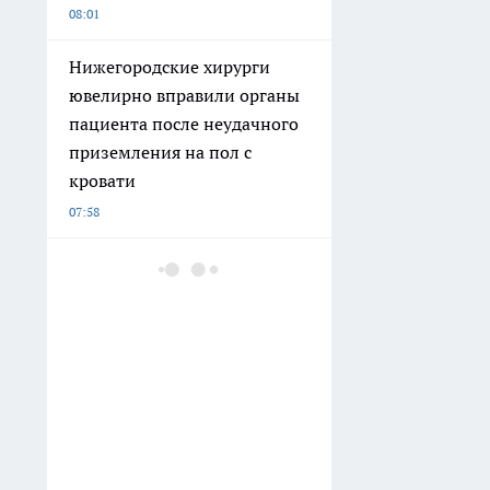
08:01
Нижегородские хирурги
ювелирно вправили органы
пациента после неудачного
приземления на пол с
кровати
07:58
В Воротынском районе
подожгли
деревообрабатывающее
предприятие на Сергачском
шоссе
07:10
Сотрудница нижегородского