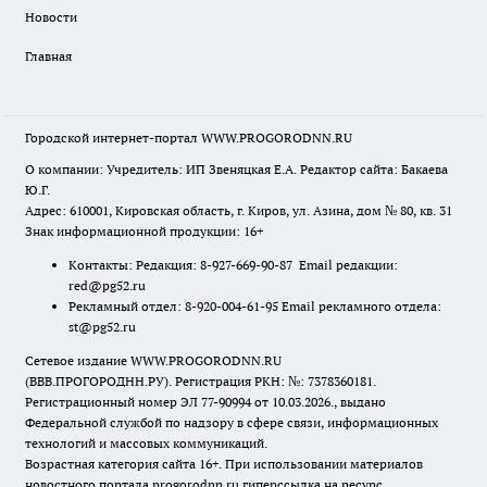
Новости
Главная
Городской интернет-портал WWW.PROGORODNN.RU
О компании: Учредитель: ИП Звеняцкая Е.А. Редактор сайта: Бакаева
Ю.Г.
Адрес: 610001, Кировская область, г. Киров, ул. Азина, дом № 80, кв. 31
Знак информационной продукции: 16+
Контакты: Редакция: 8-927-669-90-87 Email редакции:
red@pg52.ru
Рекламный отдел: 8-920-004-61-95 Email рекламного отдела:
st@pg52.ru
Сетевое издание WWW.PROGORODNN.RU
(ВВВ.ПРОГОРОДНН.РУ). Регистрация РКН: №: 7378360181.
Регистрационный номер ЭЛ 77-90994 от 10.03.2026., выдано
Федеральной службой по надзору в сфере связи, информационных
технологий и массовых коммуникаций.
Возрастная категория сайта 16+. При использовании материалов
новостного портала progorodnn.ru гиперссылка на ресурс