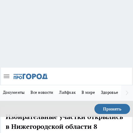
Документы
Все новости
Лайфхак
В мире
Здоровье
Зака
Принять
Избирательные участки открылись
в Нижегородской области 8