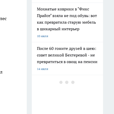
Мохнатые коврики в "Фикс
Прайсе" взяла не под обувь: вот
лес
как превратила старую мебель
в шикарный интерьер
10 июля
После 60 гоните друзей в шею:
совет великой Бехтеревой - не
превратиться в овощ на пенсии
14 июля
ил
Гигант с нежной душой: как
создать белоснежную стену
цветов, от которой
невозможно отвести взгляд
13 июля