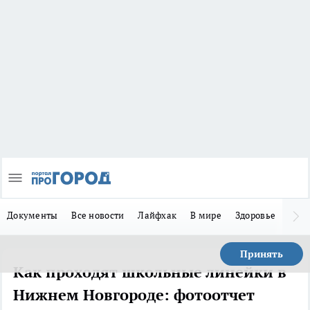
Документы
Все новости
Лайфхак
В мире
Здоровье
Зака
Принять
Как проходят школьные линейки в
Нижнем Новгороде: фотоотчет