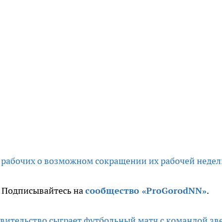
 рабочих о возможном сокращении их рабочей недел
. Подписывайтесь на
сообщество «ProGorodNN»
.
вительство сыграет футбольный матч с командой зв