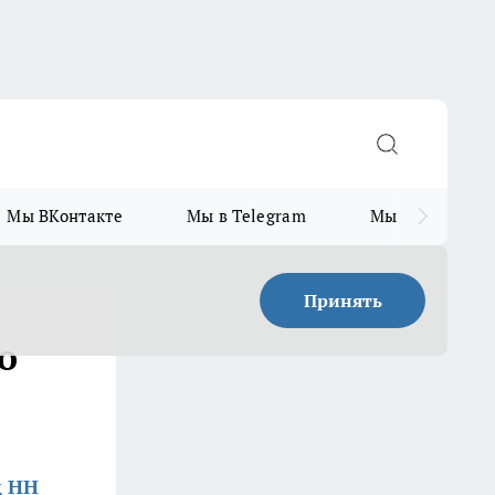
Мы ВКонтакте
Мы в Telegram
Мы в MAX
Принять
о
д НН