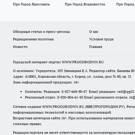
Про Город Ярославль
Про Город Владивосток
Про Город
Обзорные статьи и пресс-релизы
О нас
Редакционная политика
Условия труда
Новости
Главная
Городской интернет-портал WWW.PROGORODNN.RU
О компании: Учредитель: ИП Звеняцкая Е.А. Редактор сайта: Бакаева Ю.
Адрес: 610001, Кировская область, г. Киров, ул. Азина, дом № 80, кв. 31
Знак информационной продукции: 16+
Контакты: Редакция: 8-927-669-90-87 Email редакции: red@pg52
Рекламный отдел: 8-920-004-61-95 Email рекламного отдела: st
Сетевое издание WWW.PROGORODNN.RU (ВВВ.ПРОГОРОДНН.РУ). Регистраци
информационных технологий и массовых коммуникаций.
Возрастная категория сайта 16+. При использовании материалов новос
смежных правах.
Редакция портала не несет ответственности за комментарии пользоват