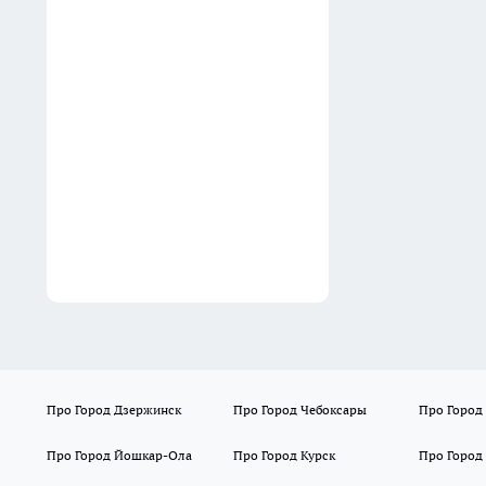
годами получала "откаты" от
поставщиков
06:32
Обои — прошлый век,
декоративная штукатурка —
наскучила: вот чем сегодня
рукастые хозяева
отделывают стены
06:27
Про Город Дзержинск
Про Город Чебоксары
Про Город
Про Город Йошкар-Ола
Про Город Курск
Про Город