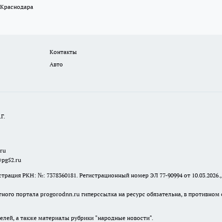
 Краснодара
Контакты
Авто
Г.
.ru
@pg52.ru
я РКН: №: 7378360181. Регистрационный номер ЭЛ 77-90994 от 10.03.2026., 
тного портала progorodnn.ru гиперссылка на ресурс обязательна
,
в противном 
елей, а также материалы рубрики "народные новости".