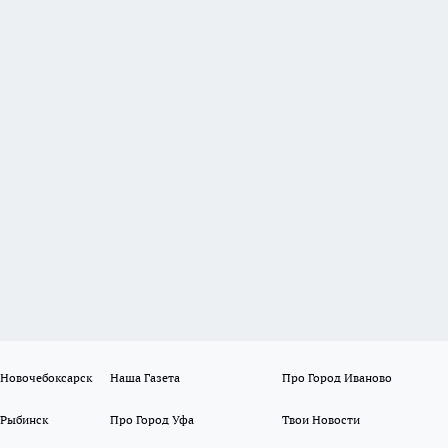
 Новочебоксарск
Наша Газета
Про Город Иваново
 Рыбинск
Про Город Уфа
Твои Новости