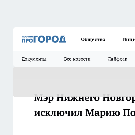
Общество
Инц
Документы
Все новости
Лайфхак
Мэр Нижнего Новго
исключил Марию Поп