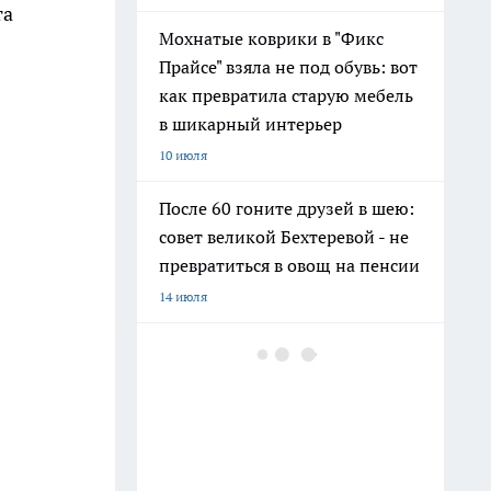
та
Мохнатые коврики в "Фикс
Прайсе" взяла не под обувь: вот
как превратила старую мебель
в шикарный интерьер
10 июля
После 60 гоните друзей в шею:
совет великой Бехтеревой - не
превратиться в овощ на пенсии
14 июля
Гигант с нежной душой: как
создать белоснежную стену
цветов, от которой
невозможно отвести взгляд
13 июля