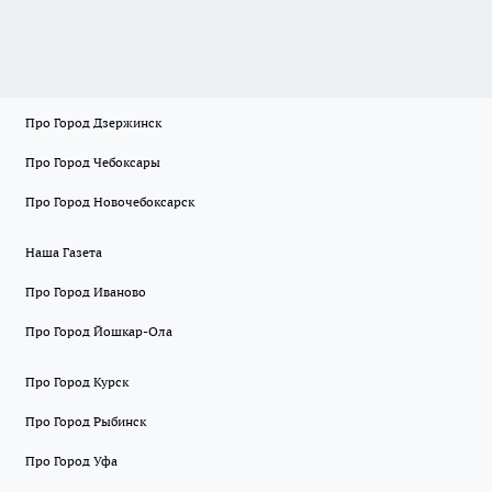
Про Город Дзержинск
Про Город Чебоксары
Про Город Новочебоксарск
Наша Газета
Про Город Иваново
Про Город Йошкар-Ола
Про Город Курск
Про Город Рыбинск
Про Город Уфа