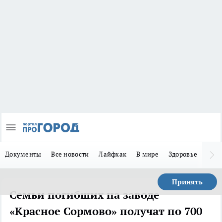
Документы
Все новости
Лайфхак
В мире
Здоровье
Зака
Принять
Семьи погибших на заводе
«Красное Сормово» получат по 700