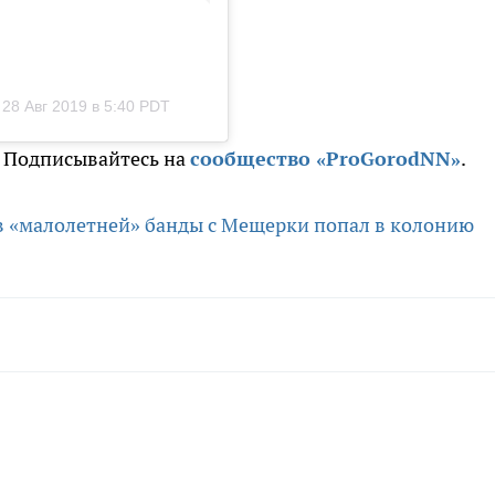
28 Авг 2019 в 5:40 PDT
. Подписывайтесь на
сообщество «ProGorodNN»
.
в «малолетней» банды с Мещерки попал в колонию