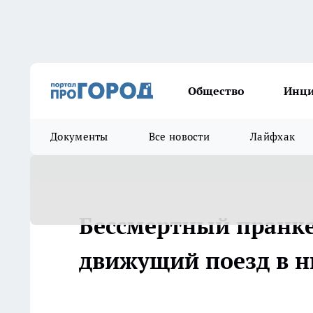
Общество
Инц
Документы
Все новости
Лайфхак
Бессмертный пранке
движущий поезд в н