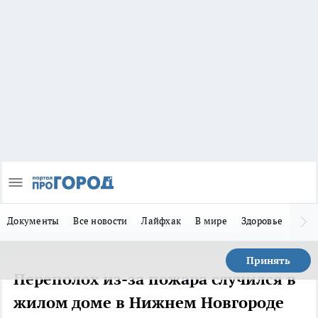
Документы
Все новости
Лайфхак
В мире
Здоровье
Зака
Принять
Переполох из-за пожара случился в
жилом доме в Нижнем Новгороде