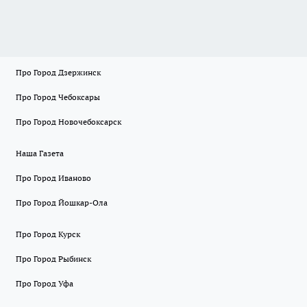
Про Город Дзержинск
Про Город Чебоксары
Про Город Новочебоксарск
Наша Газета
Про Город Иваново
Про Город Йошкар-Ола
Про Город Курск
Про Город Рыбинск
Про Город Уфа