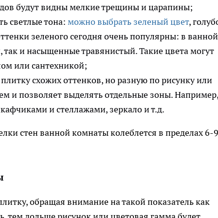
одов будут видны мелкие трещины и царапины;
ть светлые тона:
можно выбрать зеленый цвет
, голуб
 оттенки зеленого сегодня очень популярны: в ванной
 так и насыщенные травянистый. Такие цвета могут
ом или сантехникой;
 плитку схожих оттенков, но разную по рисунку или
ъем и позволяет выделять отдельные зоны. Например
кафчиками и стеллажами, зеркало и т.д.
лки стен ванной комнаты колеблется в пределах 6-
ы
плитку, обращая внимание на такой показатель как
ь, тем дольше рисунок или цветовая гамма будет