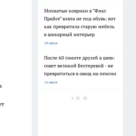
Мохнатые коврики в "Фикс
Прайсе" взяла не под обувь: вот
как превратила старую мебель
в шикарный интерьер
10 июля
После 60 гоните друзей в шею:
совет великой Бехтеревой - не
превратиться в овощ на пенсии
14 июля
а
Гигант с нежной душой: как
ет
создать белоснежную стену
цветов, от которой
невозможно отвести взгляд
13 июля