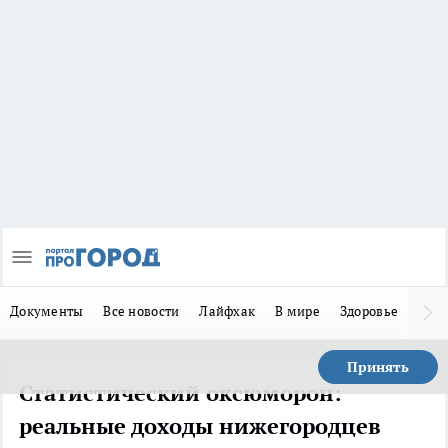
Документы
Все новости
Лайфхак
В мире
Здоровье
Зака
Принять
Статистический оксюморон:
реальные доходы нижегородцев