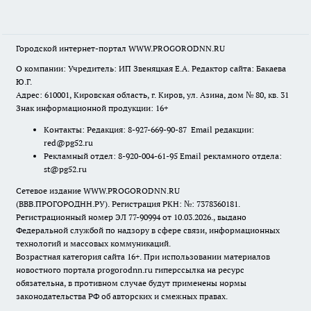
Городской интернет-портал WWW.PROGORODNN.RU
О компании: Учредитель: ИП Звеняцкая Е.А. Редактор сайта: Бакаева
Ю.Г.
Адрес: 610001, Кировская область, г. Киров, ул. Азина, дом № 80, кв. 31
Знак информационной продукции: 16+
Контакты: Редакция: 8-927-669-90-87 Email редакции:
red@pg52.ru
Рекламный отдел: 8-920-004-61-95 Email рекламного отдела:
st@pg52.ru
Сетевое издание WWW.PROGORODNN.RU
(ВВВ.ПРОГОРОДНН.РУ). Регистрация РКН: №: 7378360181.
Регистрационный номер ЭЛ 77-90994 от 10.03.2026., выдано
Федеральной службой по надзору в сфере связи, информационных
технологий и массовых коммуникаций.
Возрастная категория сайта 16+. При использовании материалов
новостного портала progorodnn.ru гиперссылка на ресурс
обязательна
,
в противном случае будут применены нормы
законодательства РФ об авторских и смежных правах.