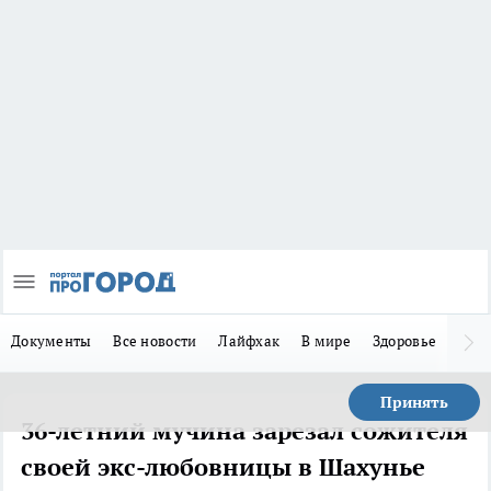
Документы
Все новости
Лайфхак
В мире
Здоровье
Зака
Принять
36-летний мучина зарезал сожителя
своей экс-любовницы в Шахунье