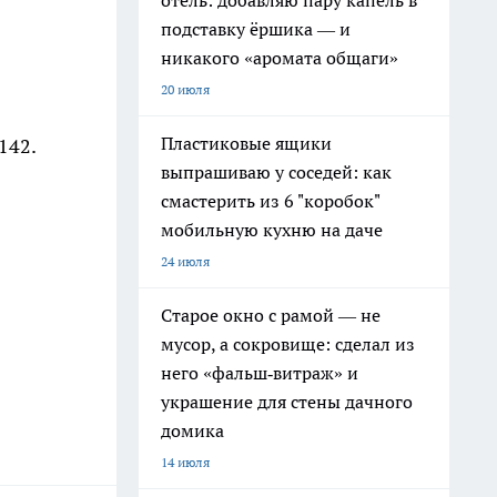
отель: добавляю пару капель в
подставку ёршика — и
никакого «аромата общаги»
20 июля
Пластиковые ящики
142.
выпрашиваю у соседей: как
смастерить из 6 "коробок"
мобильную кухню на даче
24 июля
Старое окно с рамой — не
мусор, а сокровище: сделал из
него «фальш‑витраж» и
украшение для стены дачного
домика
14 июля