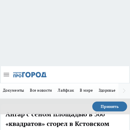
Документы
Все новости
Лайфхак
В мире
Здоровье
Зака
Принять
Ангар с сеном площадью в 500
«квадратов» сгорел в Кстовском