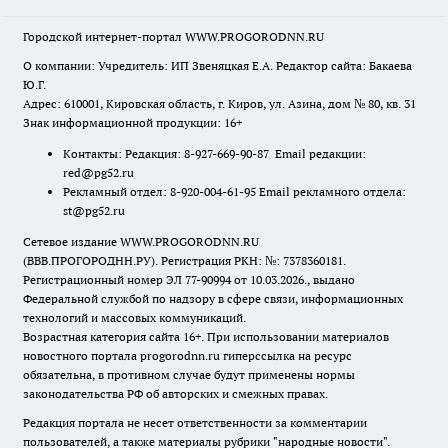
Городской интернет-портал WWW.PROGORODNN.RU
О компании: Учредитель: ИП Звеняцкая Е.А. Редактор сайта: Бакаева
Ю.Г.
Адрес: 610001, Кировская область, г. Киров, ул. Азина, дом № 80, кв. 31
Знак информационной продукции: 16+
Контакты: Редакция: 8-927-669-90-87 Email редакции:
red@pg52.ru
Рекламный отдел: 8-920-004-61-95 Email рекламного отдела:
st@pg52.ru
Сетевое издание WWW.PROGORODNN.RU
(ВВВ.ПРОГОРОДНН.РУ). Регистрация РКН: №: 7378360181.
Регистрационный номер ЭЛ 77-90994 от 10.03.2026., выдано
Федеральной службой по надзору в сфере связи, информационных
технологий и массовых коммуникаций.
Возрастная категория сайта 16+. При использовании материалов
новостного портала progorodnn.ru гиперссылка на ресурс
обязательна
,
в противном случае будут применены нормы
законодательства РФ об авторских и смежных правах.
Редакция портала не несет ответственности за комментарии
пользователей, а также материалы рубрики "народные новости".