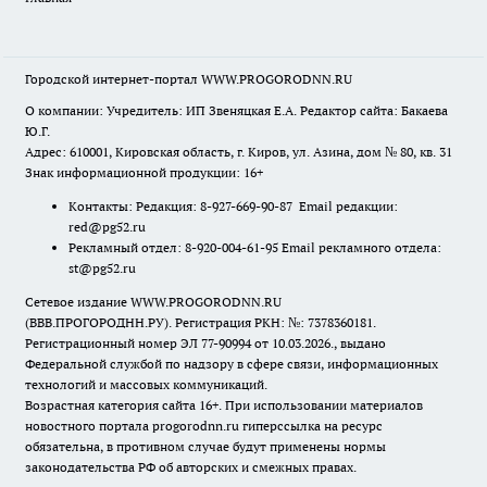
Городской интернет-портал WWW.PROGORODNN.RU
О компании: Учредитель: ИП Звеняцкая Е.А. Редактор сайта: Бакаева
Ю.Г.
Адрес: 610001, Кировская область, г. Киров, ул. Азина, дом № 80, кв. 31
Знак информационной продукции: 16+
Контакты: Редакция: 8-927-669-90-87 Email редакции:
red@pg52.ru
Рекламный отдел: 8-920-004-61-95 Email рекламного отдела:
st@pg52.ru
Сетевое издание WWW.PROGORODNN.RU
(ВВВ.ПРОГОРОДНН.РУ). Регистрация РКН: №: 7378360181.
Регистрационный номер ЭЛ 77-90994 от 10.03.2026., выдано
Федеральной службой по надзору в сфере связи, информационных
технологий и массовых коммуникаций.
Возрастная категория сайта 16+. При использовании материалов
новостного портала progorodnn.ru гиперссылка на ресурс
обязательна
,
в противном случае будут применены нормы
законодательства РФ об авторских и смежных правах.