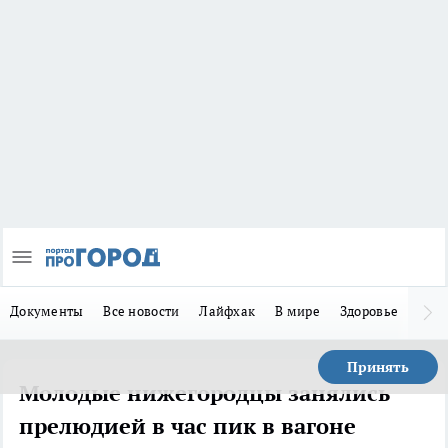
Документы
Все новости
Лайфхак
В мире
Здоровье
Зака
Принять
Молодые нижегородцы занялись
прелюдией в час пик в вагоне