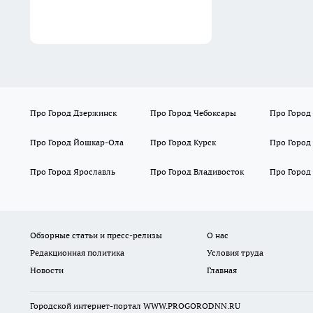
Про Город Дзержинск
Про Город Чебоксары
Про Город
Про Город Йошкар-Ола
Про Город Курск
Про Город
Про Город Ярославль
Про Город Владивосток
Про Город
Обзорные статьи и пресс-релизы
О нас
Редакционная политика
Условия труда
Новости
Главная
Городской интернет-портал WWW.PROGORODNN.RU