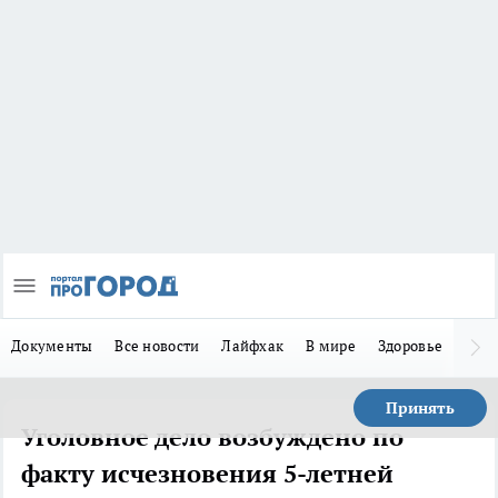
Документы
Все новости
Лайфхак
В мире
Здоровье
Зака
Принять
Уголовное дело возбуждено по
факту исчезновения 5-летней