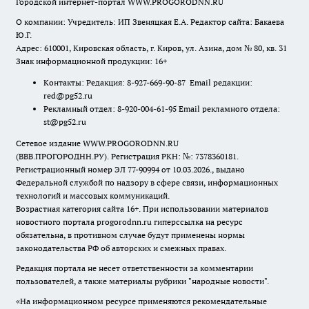
Городской интернет-портал WWW.PROGORODNN.RU
О компании: Учредитель: ИП Звеняцкая Е.А. Редактор сайта: Бакаева
Ю.Г.
Адрес: 610001, Кировская область, г. Киров, ул. Азина, дом № 80, кв. 31
Знак информационной продукции: 16+
Контакты: Редакция: 8-927-669-90-87 Email редакции:
red@pg52.ru
Рекламный отдел: 8-920-004-61-95 Email рекламного отдела:
st@pg52.ru
Сетевое издание WWW.PROGORODNN.RU
(ВВВ.ПРОГОРОДНН.РУ). Регистрация РКН: №: 7378360181.
Регистрационный номер ЭЛ 77-90994 от 10.03.2026., выдано
Федеральной службой по надзору в сфере связи, информационных
технологий и массовых коммуникаций.
Возрастная категория сайта 16+. При использовании материалов
новостного портала progorodnn.ru гиперссылка на ресурс
обязательна
,
в противном случае будут применены нормы
законодательства РФ об авторских и смежных правах.
Редакция портала не несет ответственности за комментарии
пользователей, а также материалы рубрики "народные новости".
«На информационном ресурсе применяются рекомендательные