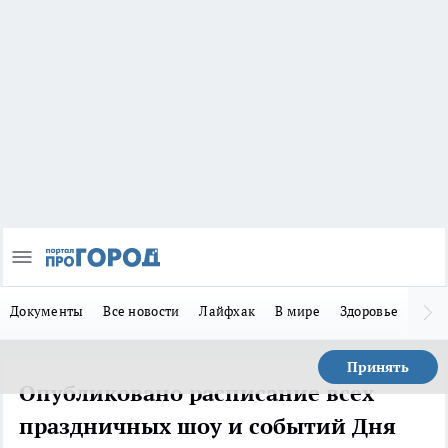
Документы
Все новости
Лайфхак
В мире
Здоровье
Зака
Принять
Опубликовано расписание всех
праздничных шоу и событий Дня