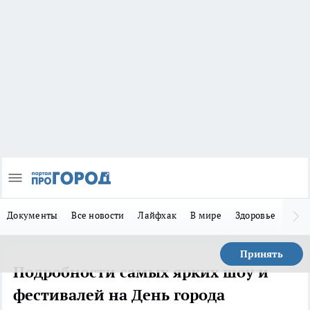
Документы
Все новости
Лайфхак
В мире
Здоровье
Зака
Принять
Подробности самых ярких шоу и
фестивалей на День города