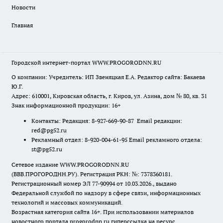
Новости
Главная
Городской интернет-портал WWW.PROGORODNN.RU
О компании: Учредитель: ИП Звеняцкая Е.А. Редактор сайта: Бакаева
Ю.Г.
Адрес: 610001, Кировская область, г. Киров, ул. Азина, дом № 80, кв. 31
Знак информационной продукции: 16+
Контакты: Редакция: 8-927-669-90-87 Email редакции:
red@pg52.ru
Рекламный отдел: 8-920-004-61-95 Email рекламного отдела:
st@pg52.ru
Сетевое издание WWW.PROGORODNN.RU
(ВВВ.ПРОГОРОДНН.РУ). Регистрация РКН: №: 7378360181.
Регистрационный номер ЭЛ 77-90994 от 10.03.2026., выдано
Федеральной службой по надзору в сфере связи, информационных
технологий и массовых коммуникаций.
Возрастная категория сайта 16+. При использовании материалов
новостного портала progorodnn.ru гиперссылка на ресурс