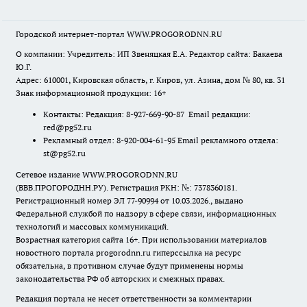
Городской интернет-портал WWW.PROGORODNN.RU
О компании: Учредитель: ИП Звеняцкая Е.А. Редактор сайта: Бакаева
Ю.Г.
Адрес: 610001, Кировская область, г. Киров, ул. Азина, дом № 80, кв. 31
Знак информационной продукции: 16+
Контакты: Редакция: 8-927-669-90-87 Email редакции:
red@pg52.ru
Рекламный отдел: 8-920-004-61-95 Email рекламного отдела:
st@pg52.ru
Сетевое издание WWW.PROGORODNN.RU
(ВВВ.ПРОГОРОДНН.РУ). Регистрация РКН: №: 7378360181.
Регистрационный номер ЭЛ 77-90994 от 10.03.2026., выдано
Федеральной службой по надзору в сфере связи, информационных
технологий и массовых коммуникаций.
Возрастная категория сайта 16+. При использовании материалов
новостного портала progorodnn.ru гиперссылка на ресурс
обязательна
,
в противном случае будут применены нормы
законодательства РФ об авторских и смежных правах.
Редакция портала не несет ответственности за комментарии