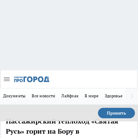
Документы
Все новости
Лайфхак
В мире
Здоровье
Зака
Принять
Пассажирский теплоход «Святая
Русь» горит на Бору в