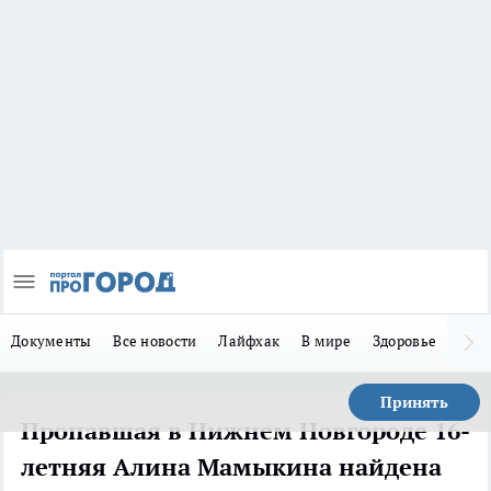
Документы
Все новости
Лайфхак
В мире
Здоровье
Зака
Принять
Пропавшая в Нижнем Новгороде 16-
летняя Алина Мамыкина найдена