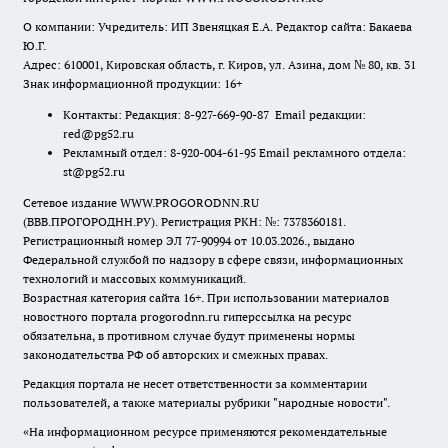
О компании: Учредитель: ИП Звеняцкая Е.А. Редактор сайта: Бакаева
Ю.Г.
Адрес: 610001, Кировская область, г. Киров, ул. Азина, дом № 80, кв. 31
Знак информационной продукции: 16+
Контакты: Редакция: 8-927-669-90-87 Email редакции:
red@pg52.ru
Рекламный отдел: 8-920-004-61-95 Email рекламного отдела:
st@pg52.ru
Сетевое издание WWW.PROGORODNN.RU
(ВВВ.ПРОГОРОДНН.РУ). Регистрация РКН: №: 7378360181.
Регистрационный номер ЭЛ 77-90994 от 10.03.2026., выдано
Федеральной службой по надзору в сфере связи, информационных
технологий и массовых коммуникаций.
Возрастная категория сайта 16+. При использовании материалов
новостного портала progorodnn.ru гиперссылка на ресурс
обязательна
,
в противном случае будут применены нормы
законодательства РФ об авторских и смежных правах.
Редакция портала не несет ответственности за комментарии
пользователей, а также материалы рубрики "народные новости".
«На информационном ресурсе применяются рекомендательные