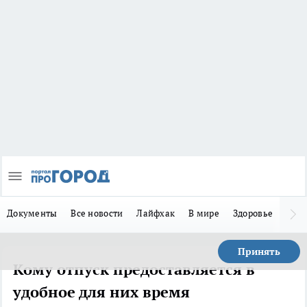
Документы
Все новости
Лайфхак
В мире
Здоровье
Зака
Принять
Кому отпуск предоставляется в
удобное для них время