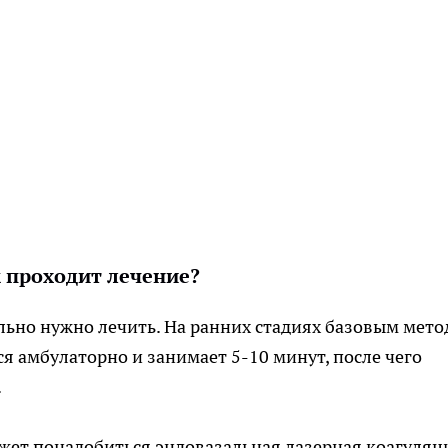
к проходит лечение?
льно нужно лечить. На ранних стадиях базовым мет
я амбулаторно и занимает 5-10 минут, после чего
.
ет понадобиться эндовазальная лазерная коагуляц