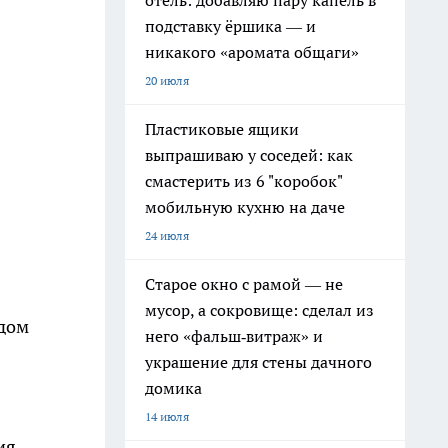
отель: добавляю пару капель в
подставку ёршика — и
никакого «аромата общаги»
20 июля
Пластиковые ящики
выпрашиваю у соседей: как
смастерить из 6 "коробок"
мобильную кухню на даче
24 июля
Старое окно с рамой — не
мусор, а сокровище: сделал из
одом
него «фальш‑витраж» и
украшение для стены дачного
домика
14 июля
ия