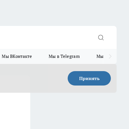
Мы ВКонтакте
Мы в Telegram
Мы в MAX
Принять