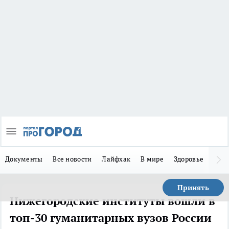
Документы
Все новости
Лайфхак
В мире
Здоровье
Зака
Принять
Нижегородские институты вошли в
топ-30 гуманитарных вузов России