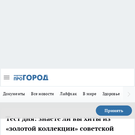
Документы
Все новости
Лайфхак
В мире
Здоровье
Зака
Принять
Тест дня: знаете ли вы хиты из
«золотой коллекции» советской