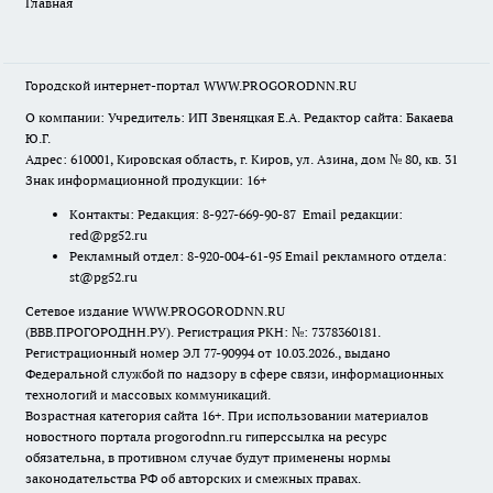
Главная
Городской интернет-портал WWW.PROGORODNN.RU
О компании: Учредитель: ИП Звеняцкая Е.А. Редактор сайта: Бакаева
Ю.Г.
Адрес: 610001, Кировская область, г. Киров, ул. Азина, дом № 80, кв. 31
Знак информационной продукции: 16+
Контакты: Редакция: 8-927-669-90-87 Email редакции:
red@pg52.ru
Рекламный отдел: 8-920-004-61-95 Email рекламного отдела:
st@pg52.ru
Сетевое издание WWW.PROGORODNN.RU
(ВВВ.ПРОГОРОДНН.РУ). Регистрация РКН: №: 7378360181.
Регистрационный номер ЭЛ 77-90994 от 10.03.2026., выдано
Федеральной службой по надзору в сфере связи, информационных
технологий и массовых коммуникаций.
Возрастная категория сайта 16+. При использовании материалов
новостного портала progorodnn.ru гиперссылка на ресурс
обязательна
,
в противном случае будут применены нормы
законодательства РФ об авторских и смежных правах.