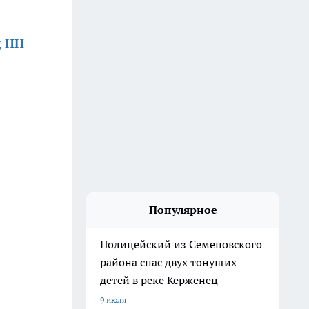
д НН
Популярное
Полицейский из Семеновского
района спас двух тонущих
детей в реке Керженец
9 июля