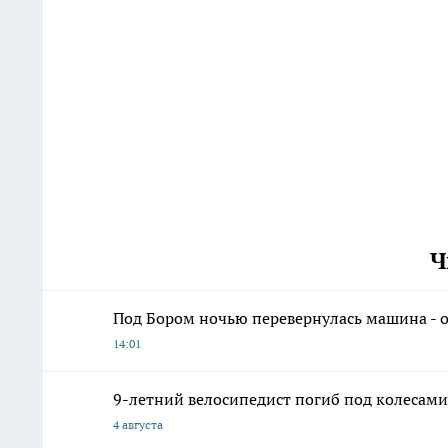
Ч
Под Бором ночью перевернулась машина - 
14:01
9-летний велосипедист погиб под колесам
4 августа