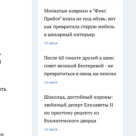
Мохнатые коврики в "Фикс
Прайсе" взяла не под обувь: вот
как превратила старую мебель
в шикарный интерьер
10 июля
,
После 60 гоните друзей в шею:
й
совет великой Бехтеревой - не
превратиться в овощ на пенсии
14 июля
ать
Шоколад, достойный короны:
любимый десерт Елизаветы II
по простому рецепту из
Букингемского дворца
16 июля
ке