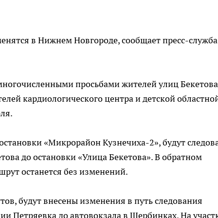
менятся в Нижнем Новгороде, сообщает пресс-служба
 многочисленными просьбами жителей улиц Бекетова
ителей кардиологического центра и детской областно
ля.
остановки «Микрорайон Кузнечиха-2», будут следов
етова до остановки «Улица Бекетова». В обратном
шрут останется без изменений.
ов, будут внесены изменения в путь следования
ции Петряевка до автовокзала в Щербинках. На участ