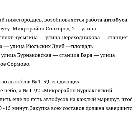
й нижегородцев, возобновляется работа
автобуса
руту: Микрорайон Соцгород-2 —улица
спект Бусыгина — улица Переходникова — станция
на — улица Июльских Дней —площадь
улица Бурнаковская — станция Варя — улица
ое Сормово.
тво автобсов № Т-39, следующих
ое небо, и № Т-92 «Микрорайон Бурнаковский —
ить еще по пять автобусов на каждый маршрут, что
0 -15 минут. Закупка всех составов должна завершит