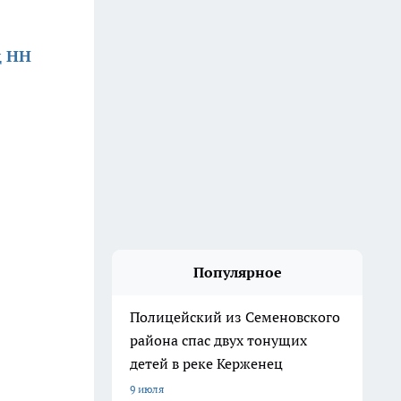
д НН
Популярное
Полицейский из Семеновского
района спас двух тонущих
детей в реке Керженец
9 июля