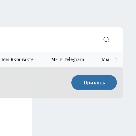
Мы ВКонтакте
Мы в Telegram
Мы в MAX
Принять