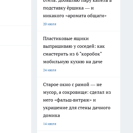
отель: добавляю пару капель в
подставку ёршика — и
никакого «аромата общаги»
20 июля
Пластиковые ящики
выпрашиваю у соседей: как
смастерить из 6 "коробок"
мобильную кухню на даче
24 июля
Старое окно с рамой — не
мусор, а сокровище: сделал из
него «фальш‑витраж» и
украшение для стены дачного
домика
14 июля