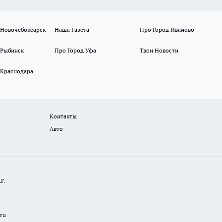
 Новочебоксарск
Наша Газета
Про Город Иваново
 Рыбинск
Про Город Уфа
Твои Новости
 Краснодара
Контакты
Авто
Г.
.ru