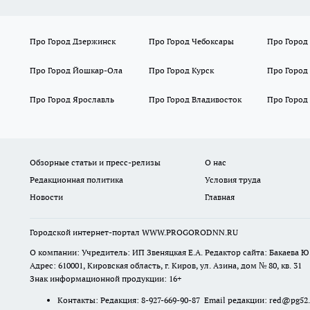
Про Город Дзержинск
Про Город Чебоксары
Про Город
Про Город Йошкар-Ола
Про Город Курск
Про Город
Про Город Ярославль
Про Город Владивосток
Про Город
Обзорные статьи и пресс-релизы
О нас
Редакционная политика
Условия труда
Новости
Главная
Городской интернет-портал WWW.PROGORODNN.RU
О компании: Учредитель: ИП Звеняцкая Е.А. Редактор сайта: Бакаева Ю.
Адрес: 610001, Кировская область, г. Киров, ул. Азина, дом № 80, кв. 31
Знак информационной продукции: 16+
Контакты: Редакция: 8-927-669-90-87 Email редакции: red@pg52