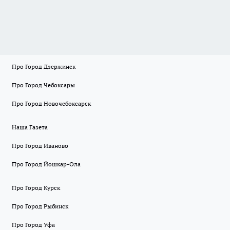
Про Город Дзержинск
Про Город Чебоксары
Про Город Новочебоксарск
Наша Газета
Про Город Иваново
Про Город Йошкар-Ола
Про Город Курск
Про Город Рыбинск
Про Город Уфа