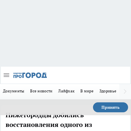
Документы
Все новости
Лайфхак
В мире
Здоровье
Зака
Принять
Нижегородцы добились
восстановления одного из