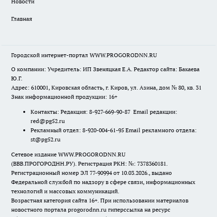
Новости
Главная
Городской интернет-портал WWW.PROGORODNN.RU
О компании: Учредитель: ИП Звеняцкая Е.А. Редактор сайта: Бакаева
Ю.Г.
Адрес: 610001, Кировская область, г. Киров, ул. Азина, дом № 80, кв. 31
Знак информационной продукции: 16+
Контакты: Редакция: 8-927-669-90-87 Email редакции:
red@pg52.ru
Рекламный отдел: 8-920-004-61-95 Email рекламного отдела:
st@pg52.ru
Сетевое издание WWW.PROGORODNN.RU
(ВВВ.ПРОГОРОДНН.РУ). Регистрация РКН: №: 7378360181.
Регистрационный номер ЭЛ 77-90994 от 10.03.2026., выдано
Федеральной службой по надзору в сфере связи, информационных
технологий и массовых коммуникаций.
Возрастная категория сайта 16+. При использовании материалов
новостного портала progorodnn.ru гиперссылка на ресурс