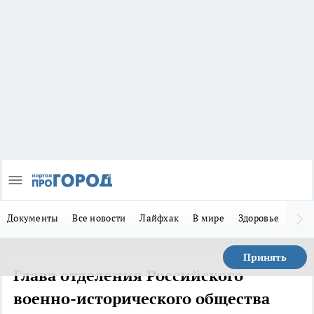
Документы
Все новости
Лайфхак
В мире
Здоровье
Зака
Принять
Глава отделения Российского
военно-исторического общества