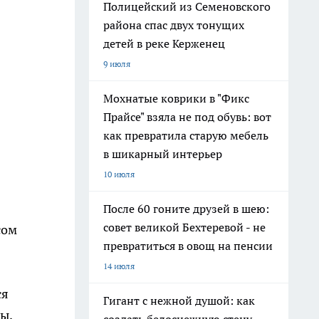
Полицейский из Семеновского
района спас двух тонущих
детей в реке Керженец
9 июля
Мохнатые коврики в "Фикс
Прайсе" взяла не под обувь: вот
как превратила старую мебель
в шикарный интерьер
10 июля
После 60 гоните друзей в шею:
совет великой Бехтеревой - не
сом
превратиться в овощ на пенсии
14 июля
ся
Гигант с нежной душой: как
ы,