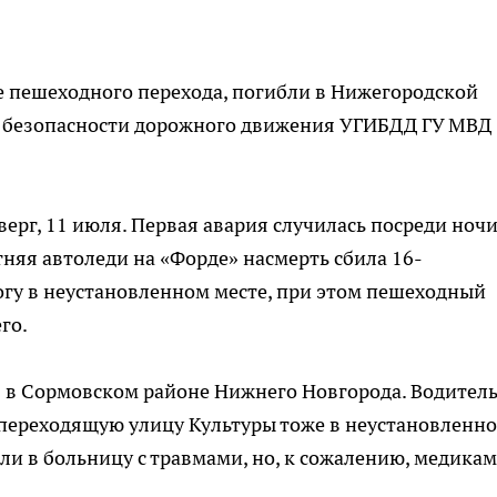
е пешеходного перехода, погибли в Нижегородской
де безопасности дорожного движения УГИБДД ГУ МВД
ерг, 11 июля. Первая авария случилась посреди ноч
тняя автоледи на «Форде» насмерть сбила 16-
огу в неустановленном месте, при этом пешеходный
го.
в в Сормовском районе Нижнего Новгорода. Водител
 переходящую улицу Культуры тоже в неустановленн
ли в больницу с травмами, но, к сожалению, медикам