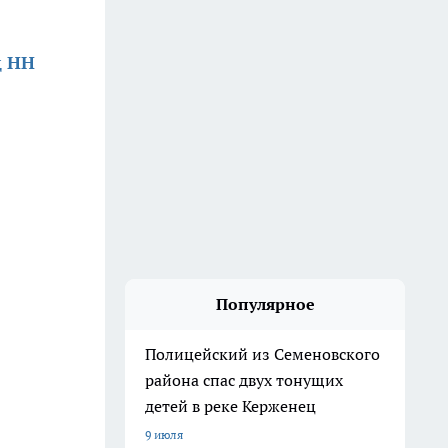
д НН
Популярное
Полицейский из Семеновского
района спас двух тонущих
детей в реке Керженец
9 июля