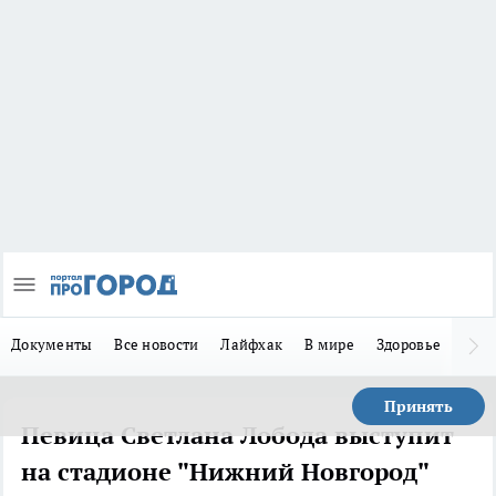
Документы
Все новости
Лайфхак
В мире
Здоровье
Зака
Принять
Певица Светлана Лобода выступит
на стадионе "Нижний Новгород"