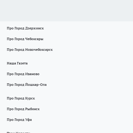
Про Город Дзержинск
Про Город Чебоксары
Про Город Новочебоксарск
Наша Газета
Про Город Иваново
Про Город Йошкар-Ола
Про Город Курск
Про Город Рыбинск
Про Город Уфа