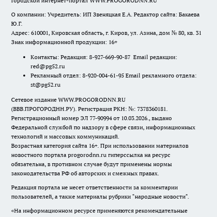
Городской интернет-портал WWW.PROGORODNN.RU
О компании: Учредитель: ИП Звеняцкая Е.А. Редактор сайта: Бакаева
Ю.Г.
Адрес: 610001, Кировская область, г. Киров, ул. Азина, дом № 80, кв. 31
Знак информационной продукции: 16+
Контакты: Редакция: 8-927-669-90-87 Email редакции:
red@pg52.ru
Рекламный отдел: 8-920-004-61-95 Email рекламного отдела:
st@pg52.ru
Сетевое издание WWW.PROGORODNN.RU
(ВВВ.ПРОГОРОДНН.РУ). Регистрация РКН: №: 7378360181.
Регистрационный номер ЭЛ 77-90994 от 10.03.2026., выдано
Федеральной службой по надзору в сфере связи, информационных
технологий и массовых коммуникаций.
Возрастная категория сайта 16+. При использовании материалов
новостного портала progorodnn.ru гиперссылка на ресурс
обязательна
,
в противном случае будут применены нормы
законодательства РФ об авторских и смежных правах.
Редакция портала не несет ответственности за комментарии
пользователей, а также материалы рубрики "народные новости".
«На информационном ресурсе применяются рекомендательные