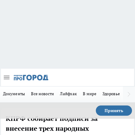
Документы
Все новости
Лайфхак
В мире
Здоровье
Зака
Принять
КПРФ собирает подписи за
внесение трех народных