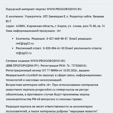
Городской интернет-портал WWW.PROGORODNN.RU
О компании: Учредитель: ИП Звеняцкая Е.А. Редактор сайта: Бакаева
Ю.Г.
Адрес: 610001, Кировская область, г. Киров, ул. Азина, дом № 80, кв. 31
Знак информационной продукции: 16+
Контакты: Редакция: 8-927-669-90-87 Email редакции:
red@pg52.ru
Рекламный отдел: 8-920-004-61-95 Email рекламного отдела:
st@pg52.ru
Сетевое издание WWW.PROGORODNN.RU
(ВВВ.ПРОГОРОДНН.РУ). Регистрация РКН: №: 7378360181.
Регистрационный номер ЭЛ 77-90994 от 10.03.2026., выдано
Федеральной службой по надзору в сфере связи, информационных
технологий и массовых коммуникаций.
Возрастная категория сайта 16+. При использовании материалов
новостного портала progorodnn.ru гиперссылка на ресурс
обязательна
,
в противном случае будут применены нормы
законодательства РФ об авторских и смежных правах.
Редакция портала не несет ответственности за комментарии
пользователей, а также материалы рубрики "народные новости".