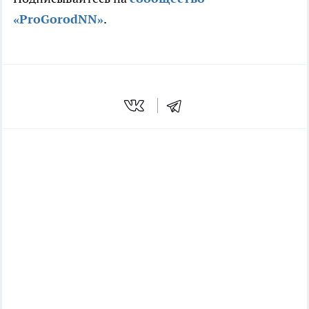
«ProGorodNN»
.