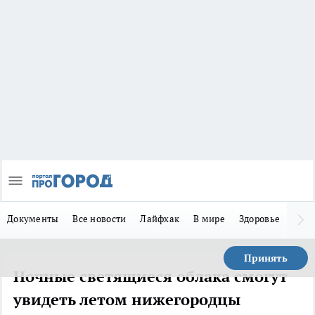
Документы
Все новости
Лайфхак
В мире
Здоровье
Зака
Принять
Ночные светящиеся облака смогут
увидеть летом нижегородцы