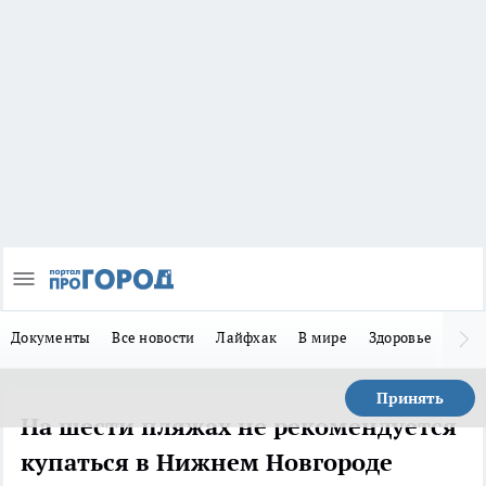
Документы
Все новости
Лайфхак
В мире
Здоровье
Зака
Принять
На шести пляжах не рекомендуется
купаться в Нижнем Новгороде