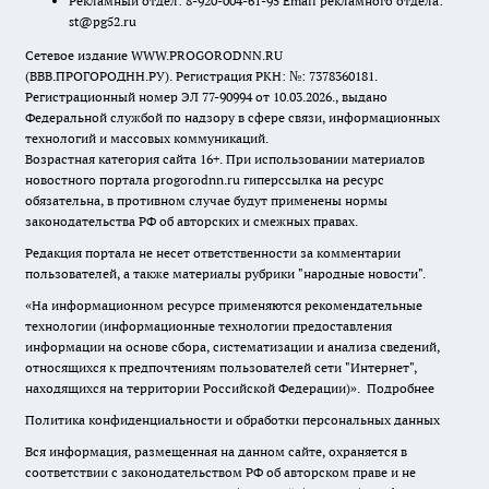
Рекламный отдел: 8-920-004-61-95 Email рекламного отдела:
st@pg52.ru
Сетевое издание WWW.PROGORODNN.RU
(ВВВ.ПРОГОРОДНН.РУ). Регистрация РКН: №: 7378360181.
Регистрационный номер ЭЛ 77-90994 от 10.03.2026., выдано
Федеральной службой по надзору в сфере связи, информационных
технологий и массовых коммуникаций.
Возрастная категория сайта 16+. При использовании материалов
новостного портала progorodnn.ru гиперссылка на ресурс
обязательна
,
в противном случае будут применены нормы
законодательства РФ об авторских и смежных правах.
Редакция портала не несет ответственности за комментарии
пользователей, а также материалы рубрики "народные новости".
«На информационном ресурсе применяются рекомендательные
технологии (информационные технологии предоставления
информации на основе сбора, систематизации и анализа сведений,
относящихся к предпочтениям пользователей сети "Интернет",
находящихся на территории Российской Федерации)».
Подробнее
Политика конфиденциальности и обработки персональных данных
Вся информация, размещенная на данном сайте, охраняется в
соответствии с законодательством РФ об авторском праве и не