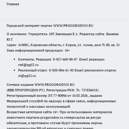
Главная
Городской интернет-портал WWW.PROGORODNN.RU
О компании: Учредитель: ИП Звеняцкая Е.А. Редактор сайта: Бакаева
Ю.Г.
Адрес: 610001, Кировская область, г. Киров, ул. Азина, дом № 80, кв. 31
Знак информационной продукции: 16+
Контакты: Редакция: 8-927-669-90-87 Email редакции:
red@pg52.ru
Рекламный отдел: 8-920-004-61-95 Email рекламного отдела:
st@pg52.ru
Сетевое издание WWW.PROGORODNN.RU
(ВВВ.ПРОГОРОДНН.РУ). Регистрация РКН: №: 7378360181.
Регистрационный номер ЭЛ 77-90994 от 10.03.2026., выдано
Федеральной службой по надзору в сфере связи, информационных
технологий и массовых коммуникаций.
Возрастная категория сайта 16+. При использовании материалов
новостного портала progorodnn.ru гиперссылка на ресурс
обязательна
,
в противном случае будут применены нормы
законодательства РФ об авторских и смежных правах.