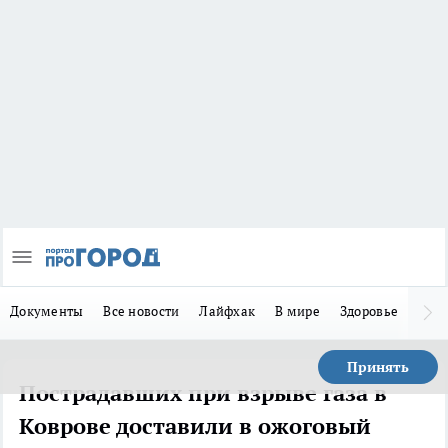
Документы
Все новости
Лайфхак
В мире
Здоровье
Зака
Принять
Пострадавших при взрыве газа в
Коврове доставили в ожоговый