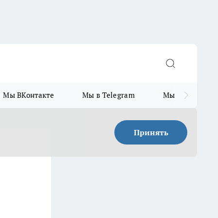
Мы ВКонтакте
Мы в Telegram
Мы в MAX
Принять