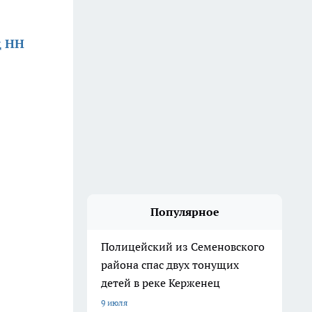
д НН
Популярное
Полицейский из Семеновского
района спас двух тонущих
детей в реке Керженец
9 июля