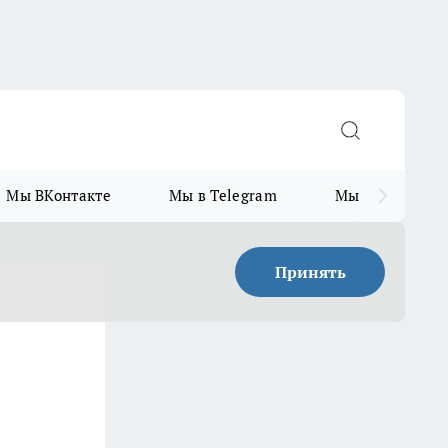
Мы ВКонтакте
Мы в Telegram
Мы в MAX
Принять