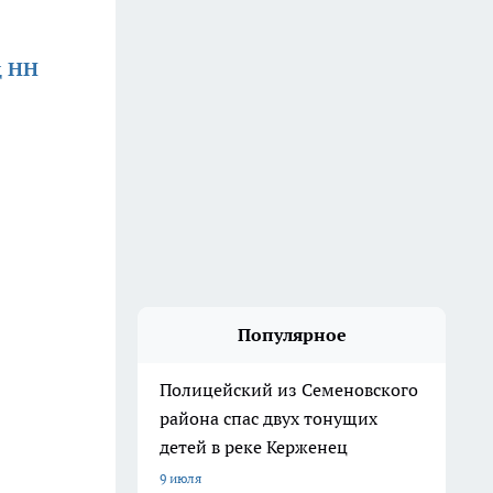
д НН
Популярное
Полицейский из Семеновского
района спас двух тонущих
детей в реке Керженец
9 июля