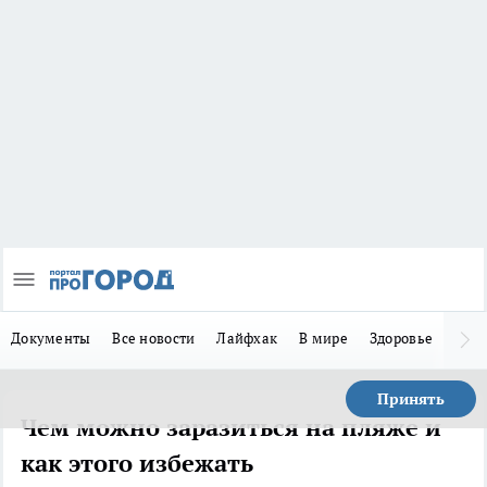
Документы
Все новости
Лайфхак
В мире
Здоровье
Зака
Принять
Чем можно заразиться на пляже и
как этого избежать