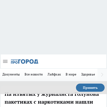
Документы
Все новости
Лайфхак
В мире
Здоровье
Зака
Принять
На изъятых у журналиста Голунова
пакетиках с наркотиками нашли