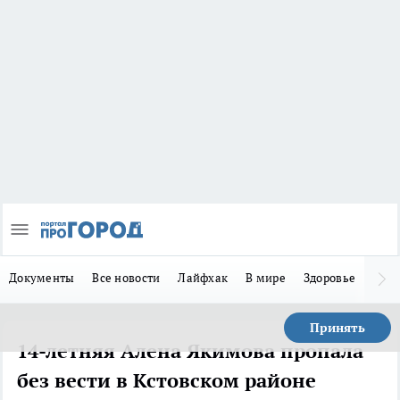
Документы
Все новости
Лайфхак
В мире
Здоровье
Зака
Принять
14-летняя Алена Якимова пропала
без вести в Кстовском районе