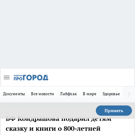
Документы
Все новости
Лайфхак
В мире
Здоровье
Зака
Принять
БФ Кондрашова подарил детям
сказку и книги о 800-летней